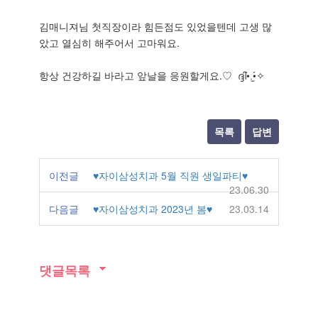
김매니져님 첫직장이라 힘든점도 있었을텐데 고생 많
았고 열심히 해주어서 고마워요.
항상 건강하길 바라고 앞날을 응원할게요.♡ ദ്ദി•̀.̫•́✧
목록
답변
이전글
♥자이삼성치과 5월 직원 생일파티♥
23.06.30
다음글
♥자이삼성치과 2023년 봄♥
23.03.14
댓글목록