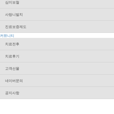
심미보철
사랑니발치
진료보증제도
커뮤니티
치료전후
치료후기
고객선물
네이버문의
공지사항