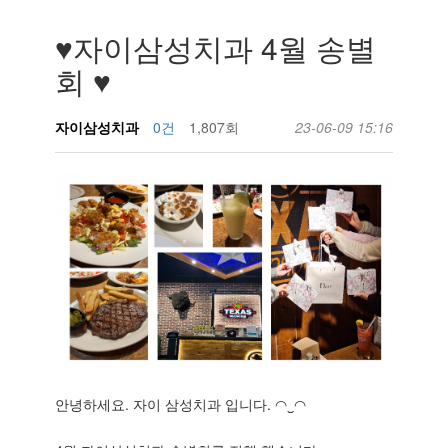
♥자이삼성치과 4월 송별
회 ♥
자이삼성치과
0건
1,807회
23-06-09 15:16
안녕하세요. 자이 삼성치과 입니다. ◠‿◠