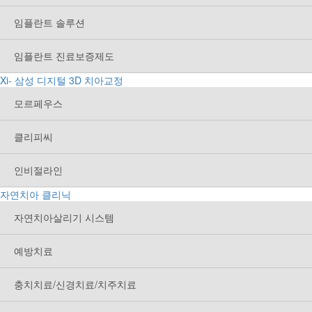
임플란트 솔루션
임플란트 진료보증제도
Xi- 삼성 디지털 3D 치아교정
모르페우스
클리피씨
인비절라인
자연치아 클리닉
자연치아살리기 시스템
예방치료
충치치료/신경치료/치주치료