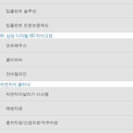
임플란트 솔루션
임플란트 진료보증제도
Xi- 삼성 디지털 3D 치아교정
모르페우스
클리피씨
인비절라인
자연치아 클리닉
자연치아살리기 시스템
예방치료
충치치료/신경치료/치주치료