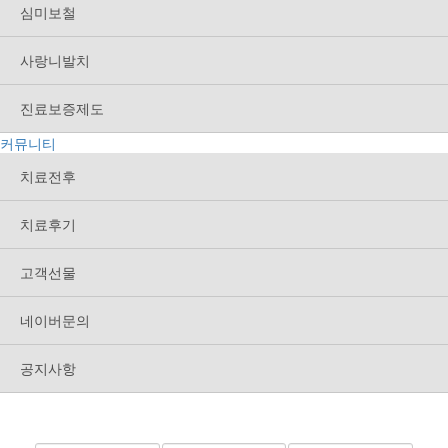
심미보철
사랑니발치
진료보증제도
커뮤니티
치료전후
치료후기
고객선물
네이버문의
공지사항