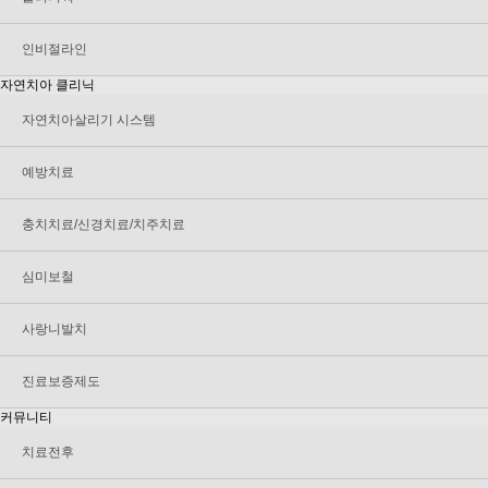
인비절라인
자연치아 클리닉
자연치아살리기 시스템
예방치료
충치치료/신경치료/치주치료
심미보철
사랑니발치
진료보증제도
커뮤니티
치료전후