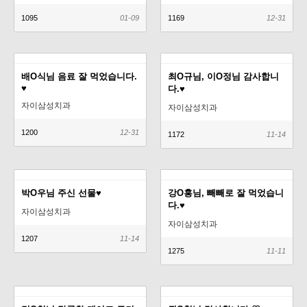
1095
01-09
1169
12-31
배O식님 음료 잘 먹었습니다.
최O규님, 이O정님 감사합니
♥
다.♥
자이삼성치과
자이삼성치과
1200
12-31
1172
11-14
박O우님 주신 선물♥
강O홍님, 빼빼로 잘 먹었습니
다.♥
자이삼성치과
자이삼성치과
1207
11-14
1275
11-11