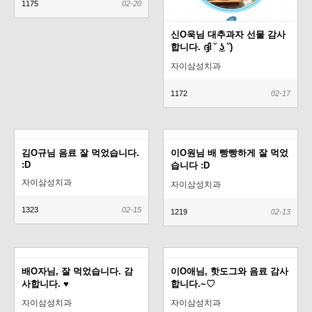
1175
02-20
신O욱님 대추과자 선물 감사
합니다. ദ്ദി ˘ ͜ʖ ˘)
자이삼성치과
1172
02-17
김O규님 음료 잘 먹었습니다.
이O원님 배 빵빵하게 잘 먹었
:D
습니다 :D
자이삼성치과
자이삼성치과
1323
02-15
1219
02-13
배O자님, 잘 먹었습니다. 감
이O애님, 핫도그와 음료 감사
사합니다. ♥
합니다.~♡
자이삼성치과
자이삼성치과