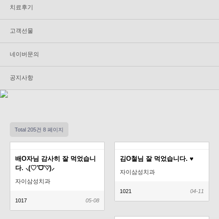
치료후기
고객선물
네이버문의
공지사항
Total 205건
8 페이지
배O자님 감사히 잘 먹었습니
김O철님 잘 먹었습니다. ♥
다. ⸜(♡'ᗜ'♡)⸝
자이삼성치과
자이삼성치과
1021
04-11
1017
05-08