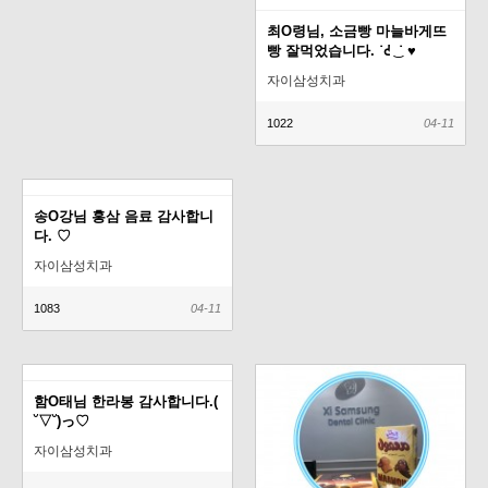
최O령님, 소금빵 마늘바게뜨
빵 잘먹었습니다. ˙ᘧ ͜ ˙ ♥
자이삼성치과
1022
04-11
송O강님 홍삼 음료 감사합니
다. ♡
자이삼성치과
1083
04-11
함O태님 한라봉 감사합니다.(
˘▽˘)っ♡
자이삼성치과